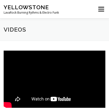
Aller
YELLOWSTONE
au
Menu
contenu
LavaRock Burning Rythms & Electro Funk
LE GROUPE
MUSIQUE
VIDEOS
PHOTOS
VIDEOS
ÉVÈNEMENTS
BOUTIQUE
CONTACT