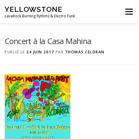
Aller
YELLOWSTONE
au
Menu
contenu
LavaRock Burning Rythms & Electro Funk
LE GROUPE
MUSIQUE
VIDEOS
PHOTOS
Concert à la Casa Mahina
PUBLIÉ LE
24 JUIN 2017
PAR
THOMAS CELDRAN
ÉVÈNEMENTS
BOUTIQUE
CONTACT