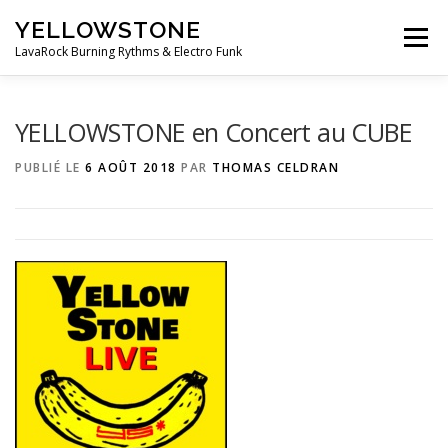
Aller
YELLOWSTONE
au
Menu
contenu
LavaRock Burning Rythms & Electro Funk
LE GROUPE
MUSIQUE
VIDEOS
PHOTOS
YELLOWSTONE en Concert au CUBE
PUBLIÉ LE
6 AOÛT 2018
PAR
THOMAS CELDRAN
ÉVÈNEMENTS
BOUTIQUE
CONTACT